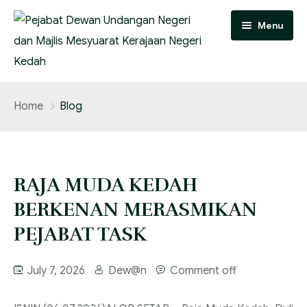
Menu
UTAMA
Home
Blog
INFO KORPORAT
KERAJAAN
PERUTUSAN SETIAUSAHA
‎RAJA MUDA KEDAH
DEWAN UNDANGAN NEGERI
MENGENAI MMK
PEMERINTAH NEGERI
BERKENAN MERASMIKAN
HUBUNGI KAMI
CHIEF DIGITAL OFFICER [CDO]
SETIAUSAHA KERAJAAN NEGERI
PENGENALAN
PEJABAT TASK
VISI MISI DAN OBJEKTIF JABATAN
YAB. MENTERI BESAR
SEJARAH PENUBUHAN DEWAN NEGERI KEDAH
SENARAI KAKITANGAN
July 7, 2026
Dew@n
Comment off
DARUL AMAN
PIAGAM PELANGGAN
PENASIHAT UNDANG-UNDANG NEGERI KEDAH
LOKASI