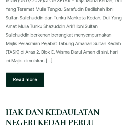
‎ISNIN (06.07.2026)‎‎ALOR SETAR – Raja Muda Kedah, Duli
FUNGSI UTAMA DEWAN UNDANGAN NEGERI
CARTA ORGANISASI
PEGAWAI KEWANGAN NEGERI KEDAH
iDIREKTORI
PIAGAM PELANGGAN
Yang Teramat Mulia Tengku Sarafudin Badlishah Ibni
KEDAH
Sultan Sallehuddin dan Tunku Mahkota Kedah, Duli Yang
CARTA FUNGSI
STATISTIK TRANSAKSI PERKHIDMATAN ONLINE
PERMOHONAN LAWATAN
PRESTASI PIAGAM PELANGGAN
AHLI YANG BERHORMAT
Amat Mulia Tunku Shazuddin Ariff Ibni Sultan
Sallehuddin berkenan berangkat menyempurnakan
GALERI
PENTADBIRAN DEWAN
AHLI MAJLIS MESYUARAT KERAJAAN
Majlis Perasmian Pejabat Tabung Amanah Sultan Kedah
PENGUMUMAN / HEBAHAN
(TASK) di Aras 2, Blok E, Wisma Darul Aman di sini, hari
SENARAI JAWATANKUASA
AHLI DEWAN UNDANGAN NEGERI
YB. SPEAKER NEGERI KEDAH
ini.‎‎Majlis dimulakan […]
TENDER / SEBUT HARGA
PERATURAN ADAB BERBAHAS
AHLI DEWAN RAKYAT
YB. TIMBALAN SPEAKER NEGERI KEDAH
Read more
ARKIB UCAPAN BAJET
AHLI DEWAN NEGARA
SETIAUSAHA DEWAN
PENYATA RASMI
PENOLONG SETIAUSAHA DEWAN
‎HAK DAN KEDAULATAN
NEGERI KEDAH PERLU