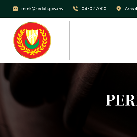
mmk@kedah.gov.my
04702 7000
Aras 4
PE