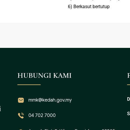
6) Berkasut bertutup
HUBUNGI KAMI
D
mmk@kedah.gov.my
i
S
04 702 7000