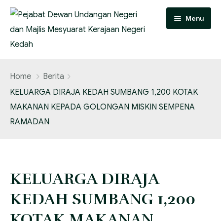
Menu
UTAMA
Home
Berita
INFO KORPORAT
KELUARGA DIRAJA KEDAH SUMBANG 1,200 KOTAK
MAKANAN KEPADA GOLONGAN MISKIN SEMPENA
KERAJAAN
PERUTUSAN SETIAUSAHA
RAMADAN
DEWAN UNDANGAN NEGERI
MENGENAI MMK
PEMERINTAH NEGERI
HUBUNGI KAMI
CHIEF DIGITAL OFFICER [CDO]
SETIAUSAHA KERAJAAN NEGERI
PENGENALAN
KELUARGA DIRAJA
VISI MISI DAN OBJEKTIF JABATAN
YAB. MENTERI BESAR
SEJARAH PENUBUHAN DEWAN NEGERI KEDAH
SENARAI KAKITANGAN
KEDAH SUMBANG 1,200
DARUL AMAN
PIAGAM PELANGGAN
PENASIHAT UNDANG-UNDANG NEGERI KEDAH
LOKASI
KOTAK MAKANAN