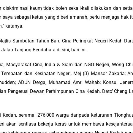
iskriminasi kaum tidak boleh sekali-kali dilakukan dan seti
 saya sebagai ketua yang diberi amanah, perlu menjaga hak i
,” katanya.
ajlis Sambutan Tahun Baru Cina Peringkat Negeri Kedah Dar
lan Tanjung Bendahara di sini, hari ini.
, Masyarakat Cina, India & Siam dan NGO Negeri, Wong Chi
Tempatan dan Kesihatan Negeri, Mej (B) Mansor Zakaria; Ah
zamudden; ADUN Derga, Muhamad Amri Wahab; Konsul Jenera
 dan Pengerusi Dewan Perhimpunan Cina Kedah, Dato’ Cheng L
 Kedah, seramai 276,000 warga daripada keturunan Tionghu
eri akan sentiasa bekerja keras untuk membawa kesejahtera
san kehidupan mereka sebagaimana warga Negeri Kedah yan