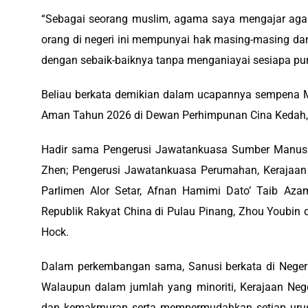
“Sebagai seorang muslim, agama saya mengajar agar d
orang di negeri ini mempunyai hak masing-masing dan
dengan sebaik-baiknya tanpa menganiayai sesiapa pun
‎Beliau berkata demikian dalam ucapannya sempena M
Aman Tahun 2026 di Dewan Perhimpunan Cina Kedah, Ja
Hadir sama Pengerusi Jawatankuasa Sumber Manusia
Zhen; Pengerusi Jawatankuasa Perumahan, Kerajaan 
Parlimen Alor Setar, Afnan Hamimi Dato’ Taib A
Republik Rakyat China di Pulau Pinang, Zhou Youbin
Hock.
Dalam perkembangan sama, Sanusi berkata di Negeri
Walaupun dalam jumlah yang minoriti, Kerajaan Neg
dan kemakmuran serta mempermudahkan setiap uru