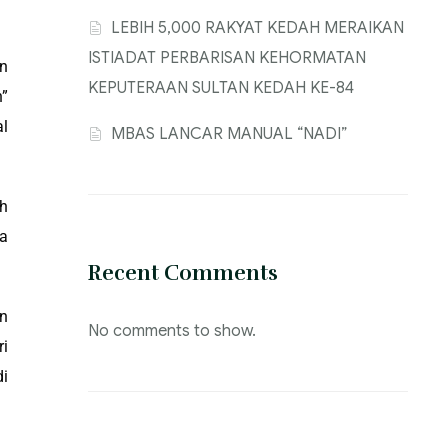
‎LEBIH 5,000 RAKYAT KEDAH MERAIKAN
ISTIADAT PERBARISAN KEHORMATAN
an
KEPUTERAAN SULTAN KEDAH KE-84
h”
l
MBAS LANCAR MANUAL “NADI”
ah
a
Recent Comments
an
No comments to show.
i
di