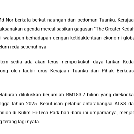
Md Nor berkata berkat naungan dan pedoman Tuanku, Keraja
laksanakan agenda merealisasikan gagasan “The Greater Keda
 walaupun berhadapan dengan ketidaktentuan ekonomi globa
belum reda sepenuhnya.
osistem sedia ada akan terus memperkukuh daya tarikan Ked
okong oleh tadbir urus Kerajaan Tuanku dan Pihak Berkuas
 pelaburan diluluskan berjumlah RM183.7 bilion yang direkodk
ngga tahun 2025. Keputusan pelabur antarabangsa AT&S dar
lion di Kulim Hi-Tech Park baru-baru ini umpamanya, menja
 terang lagi nyata.