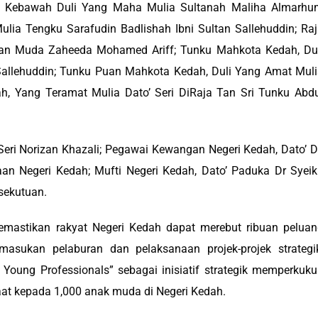
h, Kebawah Duli Yang Maha Mulia Sultanah Maliha Almarhu
lia Tengku Sarafudin Badlishah Ibni Sultan Sallehuddin; Ra
an Muda Zaheeda Mohamed Ariff; Tunku Mahkota Kedah, Dul
Sallehuddin; Tunku Puan Mahkota Kedah, Duli Yang Amat Mul
h, Yang Teramat Mulia Dato’ Seri DiRaja Tan Sri Tunku Abd
Seri Norizan Khazali; Pegawai Kewangan Negeri Kedah, Dato’ D
aan Negeri Kedah; Mufti Negeri Kedah, Dato’ Paduka Dr Syei
sekutuan.
mastikan rakyat Negeri Kedah dapat merebut ribuan peluan
emasukan pelaburan dan pelaksanaan projek-projek strategi
oung Professionals” sebagai inisiatif strategik memperkuk
t kepada 1,000 anak muda di Negeri Kedah.