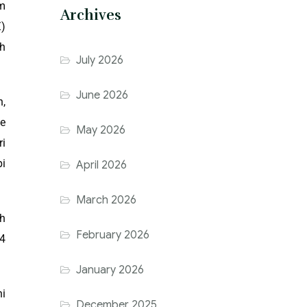
um
Archives
Z)
ah
July 2026
June 2026
n,
he
May 2026
ri
i
April 2026
March 2026
ah
February 2026
84
January 2026
ni
December 2025