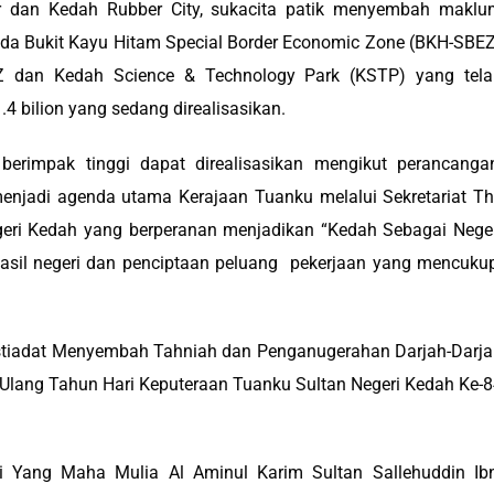
idor dan Kedah Rubber City, sukacita patik menyembah makl
ada Bukit Kayu Hitam Special Border Economic Zone (BKH-SBE
SBEZ dan Kedah Science & Technology Park (KSTP) yang tel
4 bilion yang sedang direalisasikan.
berimpak tinggi dapat direalisasikan mengikut perancanga
enjadi agenda utama Kerajaan Tuanku melalui Sekretariat T
eri Kedah yang berperanan menjadikan “Kedah Sebagai Nege
asil negeri dan penciptaan peluang
pekerjaan yang mencukup
Istiadat Menyembah Tahniah dan Penganugerahan Darjah-Darj
lang Tahun Hari Keputeraan Tuanku Sultan Negeri Kedah Ke-
li Yang Maha Mulia Al Aminul Karim Sultan Sallehuddin Ib